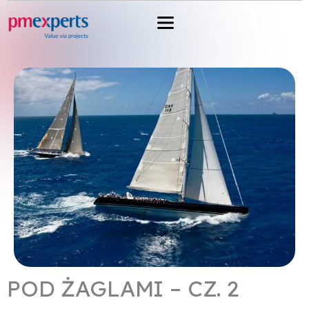
Przejdź
do
treści
POD ŻAGLAMI – CZ. 2