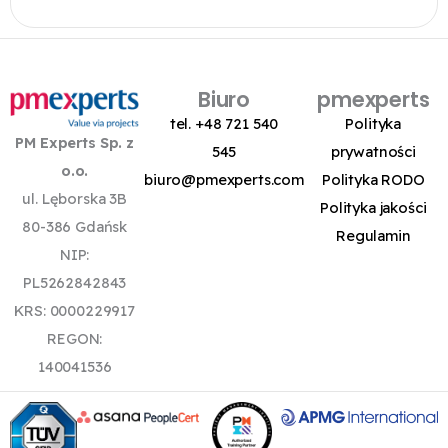
Biuro
pmexperts
tel. +48 721 540
Polityka
PM Experts Sp. z
545
prywatności
o.o.
biuro@pmexperts.com
Polityka RODO
ul. Lęborska 3B
Polityka jakości
80-386 Gdańsk
Regulamin
NIP:
PL5262842843
KRS: 0000229917
REGON:
140041536