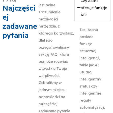
Czy Asana
a
ó
y
jest pełne
Najczęści
oferuje funkcje
d
w
k
zrozumienie
AI?
ej
a
.
a
możliwości
ni
zadawane
t
narzędzia, z
a
Tak, Asana
e
pytania
którego korzystasz,
c
posiada
g
dlatego
h.
funkcje
o
przygotowaliśmy
sztucznej
r
sekcję FAQ, która
inteligencji,
y
pomoże rozwiać
takie jak AI
z
wszystkie Twoje
Studio,
o
wątpliwości.
inteligentny
w
Zebraliśmy w
status czy
a
jednym miejscu
inteligentne
ni
odpowiedzi na
reguły
a
najczęściej
automatyzacji,
z
zadawane pytania