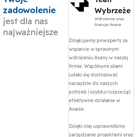
zadowolenie
Wybrzeże
jest dla nas
Wdrożenie oraz
licencje Asana
W
najważniejsze
p
Dziękujemy pmexperts za
n
wsparcie w sprawnym
s
wdrożeniu Asany w naszej
z
firmie. Wspólnymi siłami
g
udało się dostosować
o
narzędzie do naszych
o
potrzeb i szybko rozpocząć
d
efektywne działanie w
s
Asanie.
s
Dzięki niej usprawniliśmy
N
zarządzanie projektami oraz