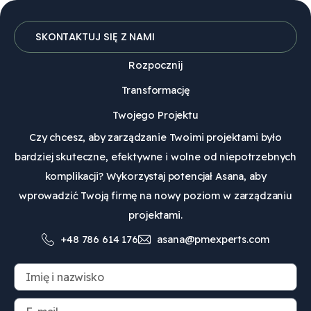
SKONTAKTUJ SIĘ Z NAMI
Rozpocznij
Transformację
Twojego Projektu
Czy chcesz, aby zarządzanie Twoimi projektami było
bardziej skuteczne, efektywne i wolne od niepotrzebnych
komplikacji? Wykorzystaj potencjał Asana, aby
wprowadzić Twoją firmę na nowy poziom w zarządzaniu
projektami.
+48 786 614 176
asana@pmexperts.com
I
m
i
E
ę