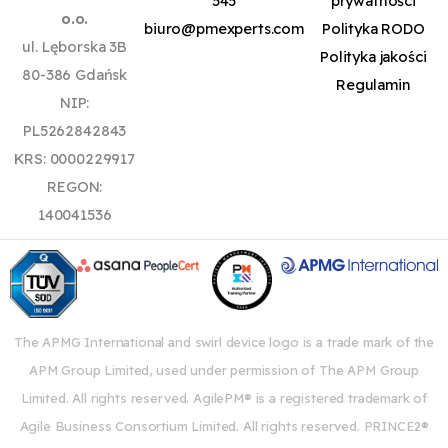
545
prywatności
o.o.
biuro@pmexperts.com
Polityka RODO
ul. Lęborska 3B
Polityka jakości
80-386 Gdańsk
Regulamin
NIP:
PL5262842843
KRS: 0000229917
REGON:
140041536
The APMG International and swirl device logo is a trade mark of the
APM Group Limited, used under permission of The APM Group
Limited. All rights reserved. AgilePM® is a registered trademark of
Agile Business Consortium Limited. All rights reserved. PRINCE2®