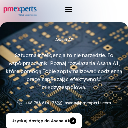
Przejdź
A
do
I
treści
S
t
u
Asana AI
d
i
Sztuczna inteligencja to nie narzędzie. To
o
współpracownik. Poznaj rozwiązania Asana AI,
t
które pomogą Tobie zoptymalizować codzienną
A
o
pracę napędzając efektywność
s
r
międzyzespołową.
a
e
n
w
+48 786 614 176
asana@pmexperts.com
a
K
o
A
a
lu
Uzyskaj dostęp do Asana AI
I
ż
c