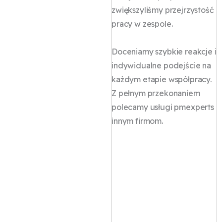
p
zwiększyliśmy przejrzystość
p
pracy w zespole.
E
p
Doceniamy szybkie reakcje i
w
indywidualne podejście na
p
każdym etapie współpracy.
p
Z pełnym przekonaniem
s
polecamy usługi pmexperts
b
innym firmom.
p
h
z
u
D
l