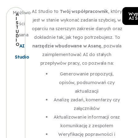
g
z
e
n
z
a
r
a
ic
c
ś
o
AI Studio to
Twój współpracownik
, który
Możliwo
Wyp
A
a
d
e
w
AI S
I
z
el
ci
ś
jest w stanie wykonać zadania szybciej, w
S
łą
a
n
ie
ści
T
n
ó
c
ci
oparciu na szerszym zakresie danych oraz
U
c
ń
c
k
Asana
D
e
w
z
ic
dokładnie tak, jak tego potrzebujesz. To
I
z
n
ji.
r
O
,
w
y
h
AI
narzędzie wbudowane w Asanę
, pozwala
ni
a
A
ó
c
p
u
m
zaimplementować AI do stałych
Studio
k
in
s
t
z
r
z
a
przepływów pracy, co pozwala na:
ó
n
a
ki
y
z
u
n
Generowanie propozycji,
w
y
n
e
w
e
p
u
opisów, podsumowań czy
,
j
a
j
p
ci
e
al
aktualizacji
p
ę
z
in
r
ą
ł
n
Analizę zadań, komentarzy czy
r
z
r
s
o
g
ni
e
załączników
z
y
o
tr
w
u
e
g
Aktualizowanie informacji oraz
e
k.
b
u
a
5
ni
o
komunikację z zespołem
k
i
k
d
m
e
t
Weryfikację poprawności i
a
t
c