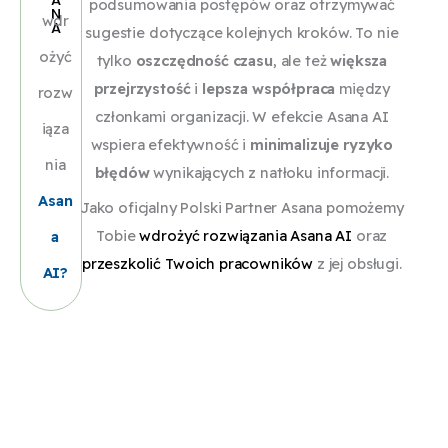
A
podsumowania postępów oraz otrzymywać
d
e
p
w
N
r
c
o
y
wdr
A
sugestie dotyczące kolejnych kroków. To nie
a
k
r
y
o
z
t
ć
ożyć
tylko
oszczędność czasu
, ale też
większa
ć
t
z
p
w
y
o
w
przejrzystość
i
lepsza współpraca
między
n
ó
e
r
rozw
a
tł
w
y
członkami organizacji. W efekcie Asana AI
a
w
f
a
iąza
ni
u
a
k
wspiera efektywność i
minimalizuje ryzyko
p
,
o
c
a
m
ć
r
nia
błędów
wynikających z natłoku informacji.
y
p
r
y
tr
a
a
e
Asan
t
o
m
b
Jako oficjalny Polski Partner Asana pomożemy
e
c
n
s
a
rt
a
e
Tobie
wdrożyć rozwiązania Asana AI
oraz
a
ś
z
al
y
ni
f
t
z
przeszkolić Twoich pracowników
z jej obsługi.
ci
y
iz
n
AI?
a
o
o
k
,
ć
ę
a
s
li
w
o
a
o
k
p
tr
o
a
ni
n
p
o
o
a
o
ni
e
al
is
n
d
t
r
e
c
iz
y
k
s
e
a
tr
z
y
z
u
t