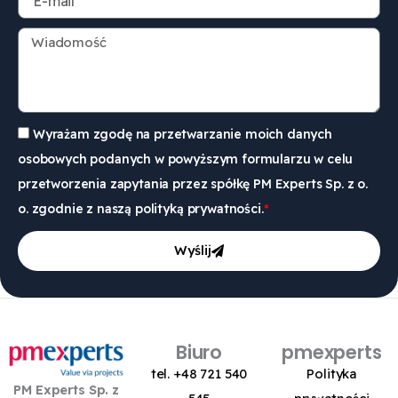
-
i
m
n
W
a
a
i
i
z
a
l
w
d
i
o
s
m
Wyrażam zgodę na przetwarzanie moich danych
k
o
osobowych podanych w powyższym formularzu w celu
o
ś
ć
przetworzenia zapytania przez spółkę PM Experts Sp. z o.
o. zgodnie z naszą
polityką prywatności.
Wyślij
Biuro
pmexperts
tel. +48 721 540
Polityka
PM Experts Sp. z