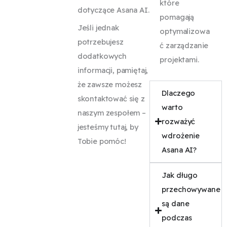
które
a
dotyczące Asana AI.
pomagają
d
Jeśli jednak
optymalizowa
a
potrzebujesz
ć zarządzanie
ń.
dodatkowych
projektami.
informacji, pamiętaj,
że zawsze możesz
Dlaczego
skontaktować się z
warto
naszym zespołem –
rozważyć
jesteśmy tutaj, by
wdrożenie
Tobie pomóc!
Asana AI?
Jak długo
przechowywane
są dane
podczas