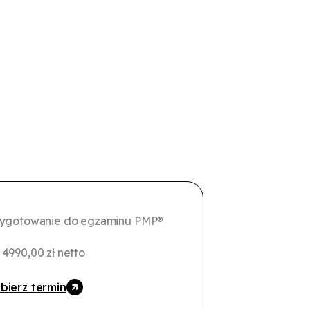
zygotowanie do egzaminu PMP®
d
4990,00
zł
netto
bierz termin