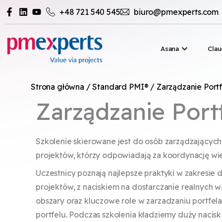
Przejdź
+48 721 540 545
biuro@pmexperts.com
do
treści
Open Asa
Asana
Clau
Strona główna
/
Standard PMI®
/ Zarządzanie Port
Zarządzanie Port
Szkolenie skierowane jest do osób zarządzającyc
projektów, którzy odpowiadają za koordynację wi
Uczestnicy poznają najlepsze praktyki w zakresie d
projektów, z naciskiem na dostarczanie realnych w
obszary oraz kluczowe role w zarzadzaniu portfel
portfelu. Podczas szkolenia kładziemy duży nacis