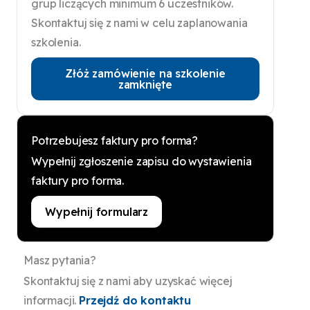
grup liczących minimum 6 uczestników.
Skontaktuj się z nami w celu zaplanowania
szkolenia.
Złóż zamówienie na szkolenie
zamknięte
Potrzebujesz faktury pro forma?
Wypełnij zgłoszenie zapisu do wystawienia
faktury pro forma.
Wypełnij formularz
Masz pytania?
Skontaktuj się z nami aby uzyskać więcej
informacji.
Przejdź do kontaktu