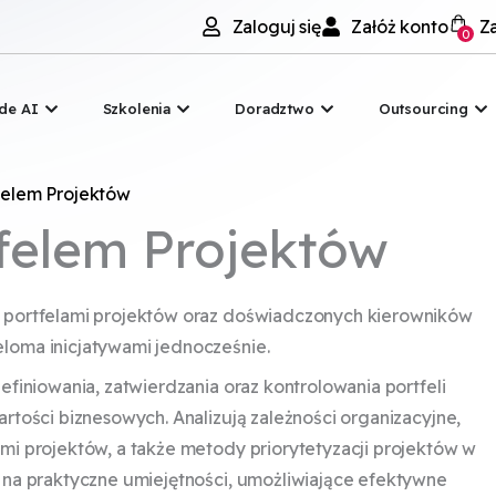
Zaloguj się
Załóż konto
Z
0
na
Open Claude AI
Open Szkolenia
Open Doradztwo
Op
de AI
Szkolenia
Doradztwo
Outsourcing
felem Projektów
felem Projektów
h portfelami projektów oraz doświadczonych kierowników
eloma inicjatywami jednocześnie.
efiniowania, zatwierdzania oraz kontrolowania portfeli
artości biznesowych. Analizują zależności organizacyjne,
ami projektów, a także metody priorytetyzacji projektów w
k na praktyczne umiejętności, umożliwiające efektywne