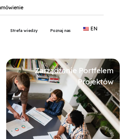
amówienie
EN
en Outsourcing
Strefa wiedzy
Poznaj nas
Zarządzanie Portfelem
Projektów