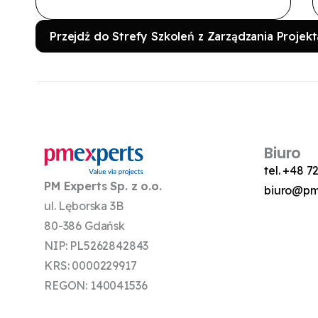
Przejdź do Strefy Szkoleń z Zarządzania Projek
Biuro
tel. +48 7
PM Experts Sp. z o.o.
biuro@pm
ul. Lęborska 3B
80-386 Gdańsk
NIP: PL5262842843
KRS: 0000229917
REGON: 140041536