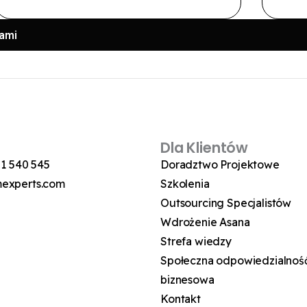
tami
Dla Klientów
21 540 545
Doradztwo Projektowe
experts.com
Szkolenia
Outsourcing Specjalistów
Wdrożenie Asana
Strefa wiedzy
Społeczna odpowiedzialnoś
biznesowa
Kontakt