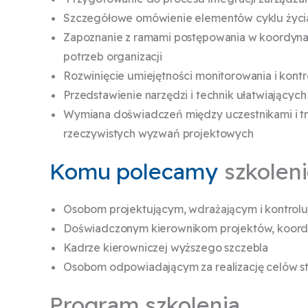
Szczegółowe omówienie elementów cyklu życia 
Zapoznanie z ramami postępowania w koordynac
potrzeb organizacji
Rozwinięcie umiejętności monitorowania i kontr
Przedstawienie narzędzi i technik ułatwiającyc
Wymiana doświadczeń między uczestnikami i t
rzeczywistych wyzwań projektowych
Komu polecamy
szkolen
Osobom projektującym, wdrażającym i kontrolu
Doświadczonym kierownikom projektów, koordy
Kadrze kierowniczej wyższego szczebla
Osobom odpowiadającym za realizację celów st
Program szkolenia