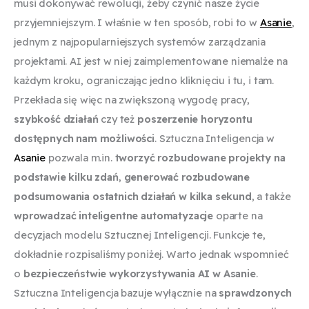
musi dokonywać rewolucji, żeby czynić nasze życie
przyjemniejszym. I właśnie w ten sposób, robi to w
Asanie
,
jednym z najpopularniejszych systemów zarządzania
projektami. AI jest w niej zaimplementowane niemalże na
każdym kroku, ograniczając jedno kliknięciu i tu, i tam.
Przekłada się więc na zwiększoną wygodę pracy,
szybkość działań
czy też
poszerzenie horyzontu
dostępnych nam możliwości
. Sztuczna Inteligencja w
Asanie
pozwala m.in.
tworzyć rozbudowane projekty na
podstawie kilku zdań
,
generować rozbudowane
podsumowania ostatnich działań w kilka sekund
, a także
wprowadzać inteligentne automatyzacje
oparte na
decyzjach modelu Sztucznej Inteligencji. Funkcje te,
dokładnie rozpisaliśmy poniżej. Warto jednak wspomnieć
o
bezpieczeństwie wykorzystywania AI w Asanie
.
Sztuczna Inteligencja bazuje wyłącznie na
sprawdzonych