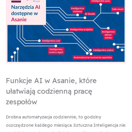
Funkcje AI w Asanie, które
ułatwiają codzienną pracę
zespołów
Drobna automatyzacja codziennie, to godziny
oszczędzone każdego miesiąca. Sztuczna Inteligencja nie