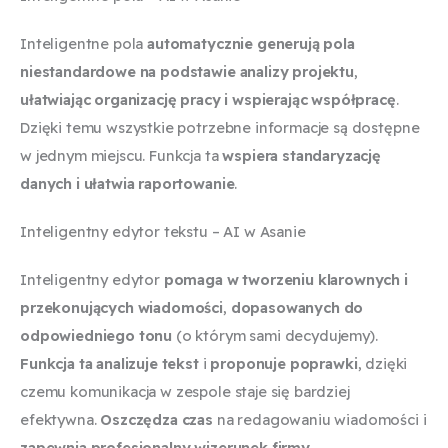
Inteligentne pola
automatycznie generują pola
niestandardowe na podstawie analizy projektu
,
ułatwiając organizację pracy i wspierając współpracę
.
Dzięki temu wszystkie potrzebne informacje są dostępne
w jednym miejscu. Funkcja ta
wspiera standaryzację
danych i ułatwia raportowanie
.
Inteligentny edytor tekstu – AI w Asanie
Inteligentny edytor
pomaga w tworzeniu klarownych i
przekonujących wiadomości
,
dopasowanych do
odpowiedniego tonu
(o którym sami decydujemy).
Funkcja ta analizuje tekst
i
proponuje poprawki
, dzięki
czemu komunikacja w zespole staje się bardziej
efektywna.
Oszczędza czas
na redagowaniu wiadomości i
zapewnia profesjonalny wizerunek firmy
.