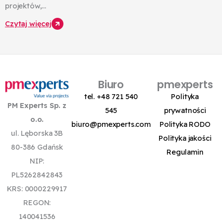
projektów,...
Czytaj więcej
Biuro
pmexperts
tel. +48 721 540
Polityka
PM Experts Sp. z
545
prywatności
o.o.
biuro@pmexperts.com
Polityka RODO
ul. Lęborska 3B
Polityka jakości
80-386 Gdańsk
Regulamin
NIP:
PL5262842843
KRS: 0000229917
REGON:
140041536