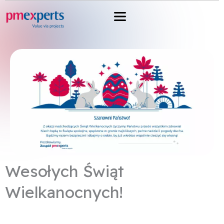
Przejdź
do
treści
Wesołych Świąt
Wielkanocnych!